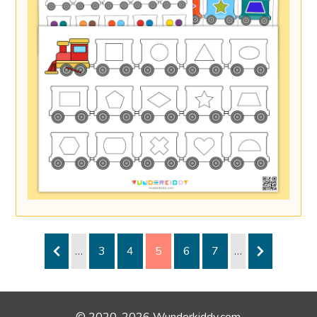
…
3
4
5
6
7
…
© 2020-2026 Wunderkiddy.com