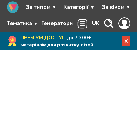
За типом
Категорії
За віком
Тематика
Генератори
UK
ПРЕМІУМ ДОСТУП
до 7 300+
X
матеріалів для розвитку дітей