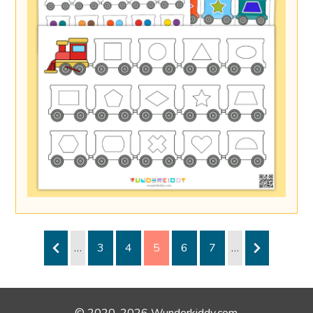
…
3
4
5
6
7
…
© 2020-2026 Wunderkiddy.com