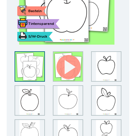
Basteln
Tintensparend
S/W-Druck