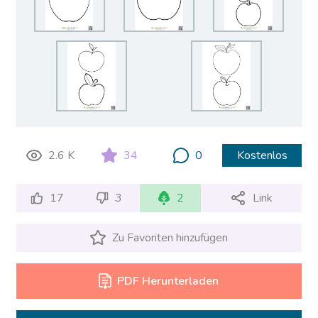
2.6 K
34
0
Kostenlos
17
3
2
Link
Zu Favoriten hinzufügen
PDF Herunterladen