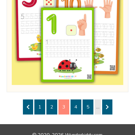
1
2
3
4
5
…
© 2020-2026 Wunderkiddy.com