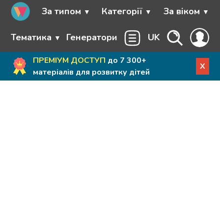
За типом
Категорії
За віком
Тематика
Генератори
UK
ПРЕМІУМ ДОСТУП
до 7 300+
X
матеріалів для розвитку дітей