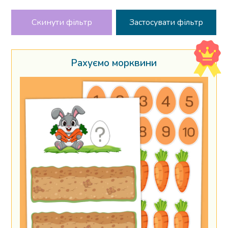
Скинути фільтр
Рахуємо морквини