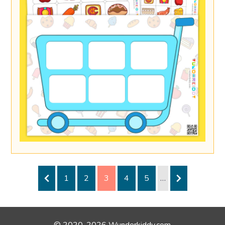
1
2
3
4
5
…
© 2020-2026 Wunderkiddy.com