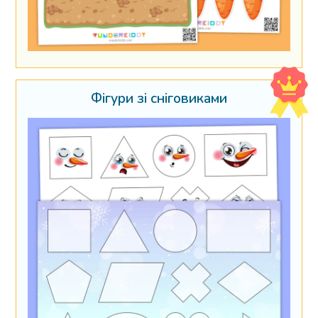
Фігури зі сніговиками