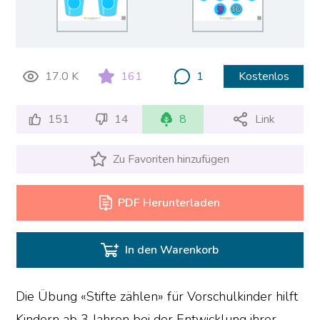
17.0 K
161
1
Kostenlos
151
14
8
Link
Zu Favoriten hinzufügen
PDF Herunterladen
In den Warenkorb
Die Übung «Stifte zählen» für Vorschulkinder hilft
Kindern ab 3 Jahren bei der Entwicklung ihrer