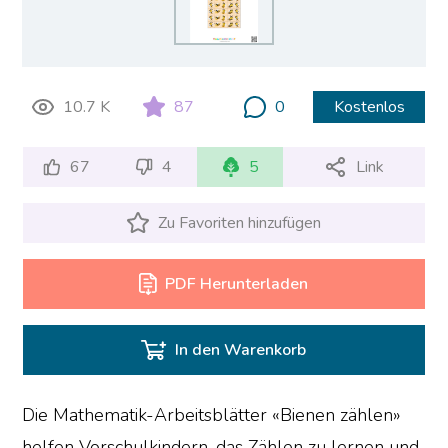
10.7 K
87
0
Kostenlos
67
4
5
Link
Zu Favoriten hinzufügen
PDF Herunterladen
In den Warenkorb
Die Mathematik-Arbeitsblätter «Bienen zählen»
helfen Vorschulkindern, das Zählen zu lernen und