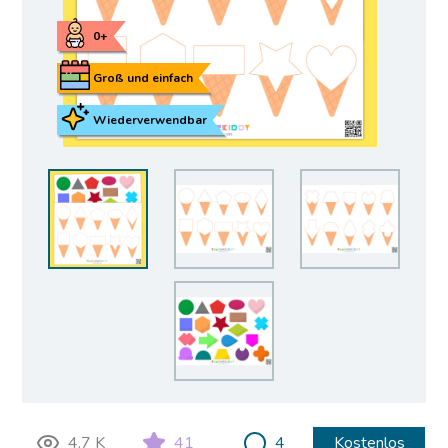
0+
Groß und einfach
Wiederverwendbar
4.7 K
41
4
Kostenlos