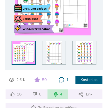
Groß und einfach
Beruhigung
Wiederverwendbar
2.6 K
50
1
Kostenlos
18
0
4
Link
Zu Favoriten hinzufügen