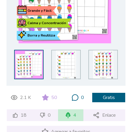
Grande y Fácil
Calma y Concentración
Borra y Reutiliza
2.1 K
50
0
Gratis
18
0
4
Enlace
Agregar a favoritos