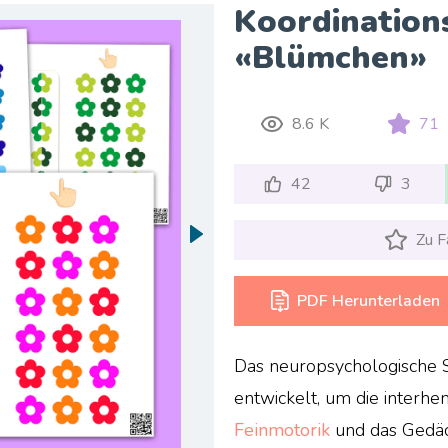
Koordinations
«Blümchen»
8.6 K
71
42
3
Zu F
PDF Herunterladen
Das neuropsychologische 
entwickelt, um die interhem
Feinmotorik
und das Gedäc