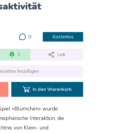
aktivität
0
Kostenlos
3
Link
avoriten hinzufügen
In den Warenkorb
Spiel «Blümchen» wurde
isphärische Interaktion, die
htnis von Klein- und