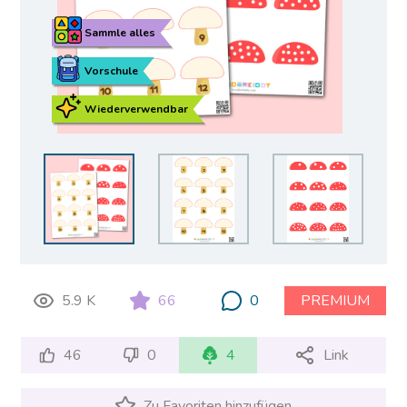
Sammle alles
Vorschule
Wiederverwendbar
5.9 K
66
0
PREMIUM
46
0
4
Link
Zu Favoriten hinzufügen