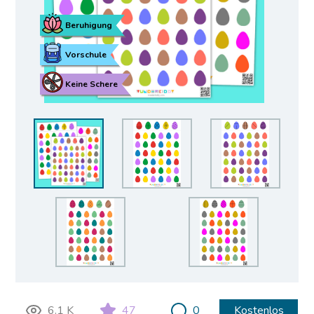
Beruhigung
Vorschule
Keine Schere
6.1 K
47
0
Kostenlos