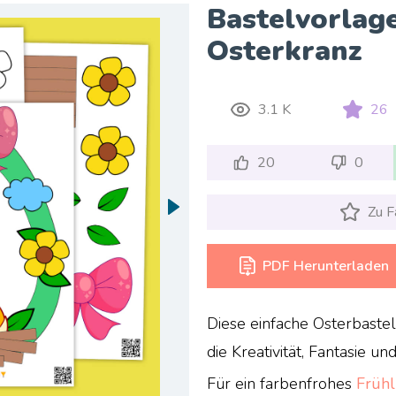
Bastelvorlage
Osterkranz
3.1 K
26
20
0
Zu F
PDF Herunterladen
Diese einfache Osterbaste
die Kreativität, Fantasie u
Für ein farbenfrohes
Frühl