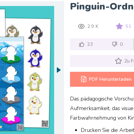
Pinguin-Ordn
2.9 K
51
23
0
Zu F
PDF Herunterladen
Das pädagogische Vorschuls
Aufmerksamkeit, das visue
Farbwahrnehmung von Kind
Drucken Sie die Arbei