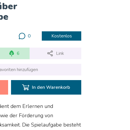
über
be
0
Kostenlos
6
Link
avoriten hinzufügen
In den Warenkorb
dient dem Erlernen und
owie der Förderung von
samkeit. Die Spielaufgabe besteht