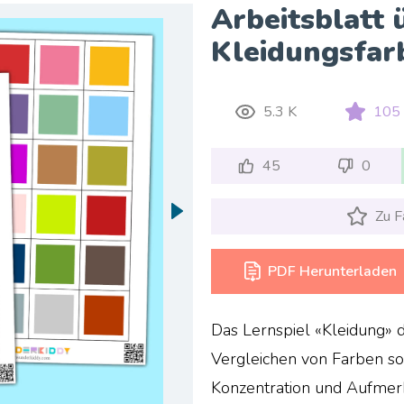
Arbeitsblatt 
Kleidungsfar
5.3 K
105
45
0
Zu F
PDF Herunterladen
Das Lernspiel «Kleidung» 
Vergleichen von Farben s
Konzentration und Aufmerk