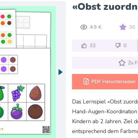
«Obst zuordn
4.9 K
30
32
0
Zu F
PDF Herunterladen
Das Lernspiel «Obst zuordn
Hand-Augen-Koordination 
Kindern ab 2 Jahren. Ziel de
entsprechend dem Farbmus