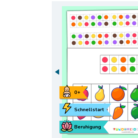
0+
Schnellstart
Beruhigung