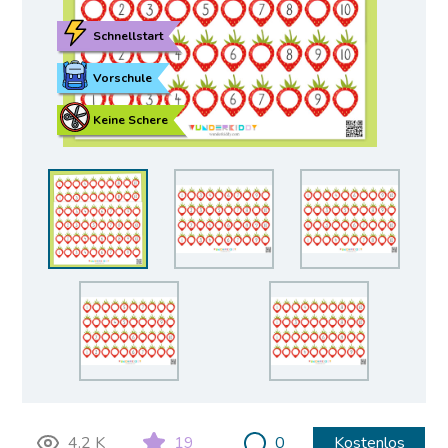
Schnellstart
Vorschule
Keine Schere
4.2 K
19
0
Kostenlos