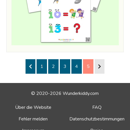
1
2
3
4
5
© 2020-2026 Wunderkiddy.com
Über die Website
FAQ
Fehler melden
Datenschutzbestimmungen