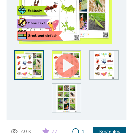
Exklusiv
Ohne Text
Groß und einfach
7.0 K
77
1
Kostenlos