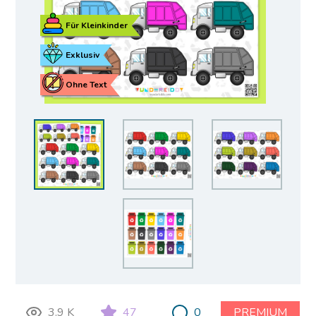
Für Kleinkinder
Exklusiv
Ohne Text
3.9 K
47
0
PREMIUM