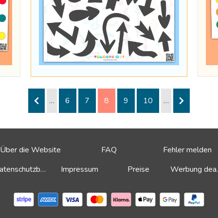
…
6
7
8
9
10
…
Über die Website
FAQ
Fehler melden
Datenschutzbestimmungen
Impressum
Preise
Werbu