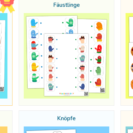
Fäustlinge
Knöpfe