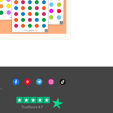
ng deaktivieren
TrustScore 4.7