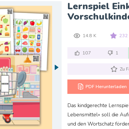
Lernspiel Ein
Vorschulkind
14.8 K
232
107
1
Zu F
PDF Herunterladen
Das kindgerechte Lernspiel
Lebensmittel» soll die Au
und den Wortschatz förder