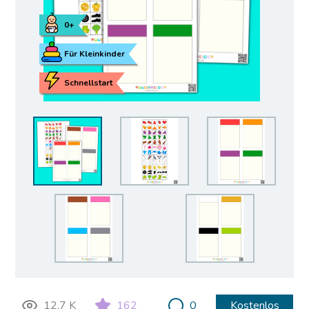
0+
Für Kleinkinder
Schnellstart
12.7 K
162
0
Kostenlos