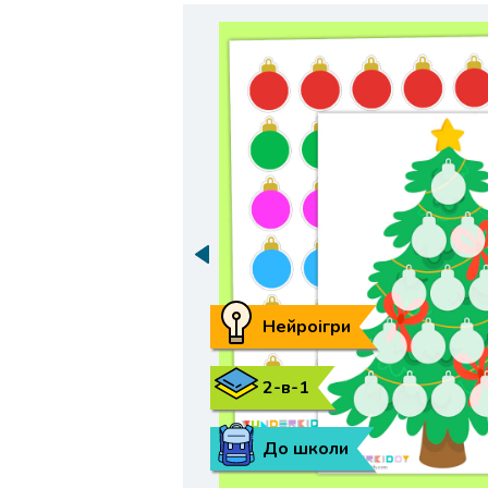
Нейроігри
2-в-1
До школи