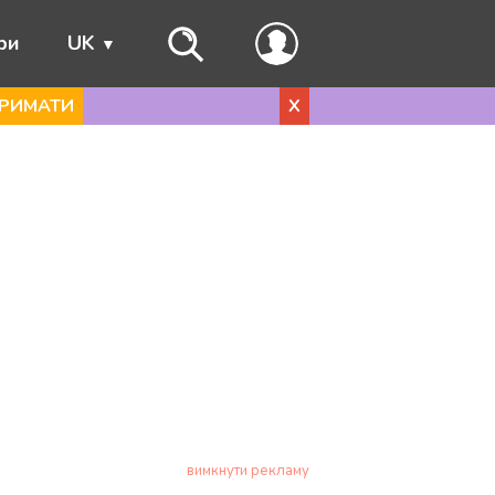
ри
UK
РИМАТИ
X
вимкнути рекламу