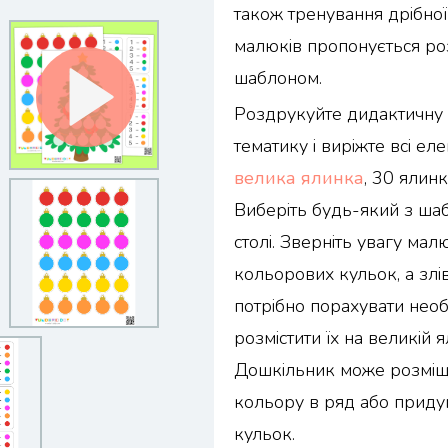
також тренування дрібної
малюків пропонується роз
шаблоном.
Роздрукуйте дидактичну г
тематику і виріжте всі ел
велика ялинка
, 30 ялин
Виберіть будь-який з шабл
столі. Зверніть увагу мал
кольорових кульок, а злів
потрібно порахувати необх
розмістити їх на великій 
Дошкільник може розміщ
кольору в ряд або приду
кульок.