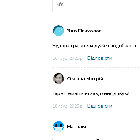
Здо Психолог
Чудова гра, дітям дуже сподобалось
Відповісти
16 груд. 2025 р.
Оксана Мотрій
Гарні тематичні завдання,дякую!
Відповісти
18 груд. 2025 р.
Наталія