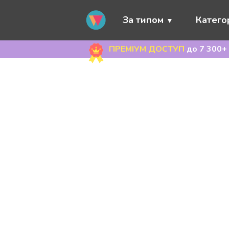
За типом
Категор
ПРЕМІУМ ДОСТУП
до 7 300+ 