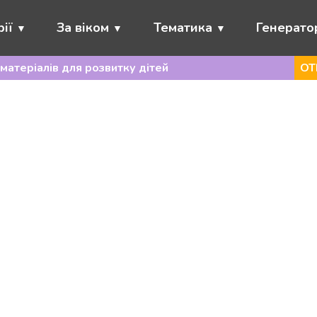
ії
За віком
Тематика
Генерато
матеріалів для розвитку дітей
ОТ