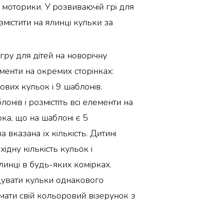
 моторики. У розвиваючій грі для
містити на ялинці кульки за
ру для дітей на новорічну
ементи на окремих сторінках:
кових кульок і 9 шаблонів.
онів і розмістіть всі елементи на
юка, що на шаблоні є 5
а вказана їх кількість. Дитині
ідну кількість кульок і
ялинці в будь-яких комірках.
увати кульки однакового
мати свій кольоровий візерунок з