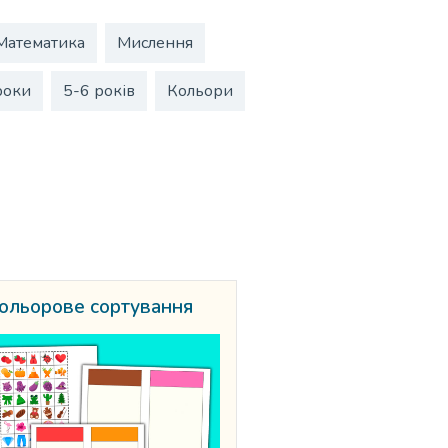
Математика
Мислення
роки
5-6 років
Кольори
ольорове сортування