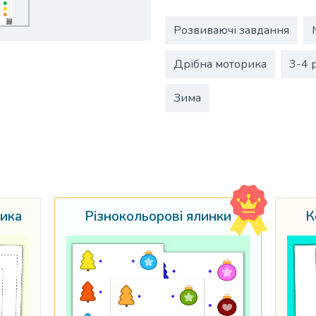
Розвиваючі завдання
Дрібна моторика
3-4 
Зима
ика
Різнокольорові ялинки
К