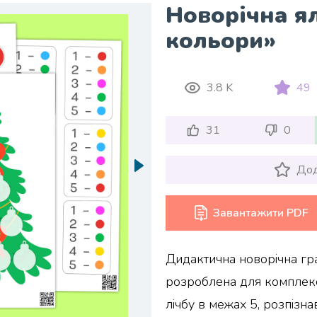
Новорічна я
кольори»
3.8 K
49
31
0
Дод
Завантажити PDF
Дидактична новорічна гр
розроблена для комплекс
лічбу в межах 5, розпізна