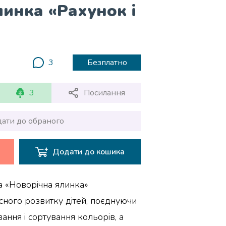
линка «Рахунок і
3
Безплатно
3
Посилання
ати до обраного
Додати до кошика
а «Новорічна ялинка»
ного розвитку дітей, поєднуючи
вання і сортування кольорів, а