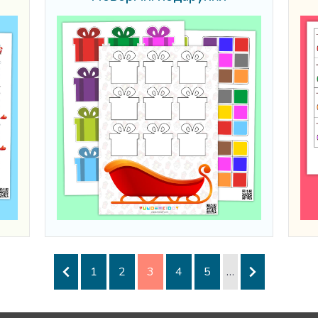
1
2
3
4
5
…