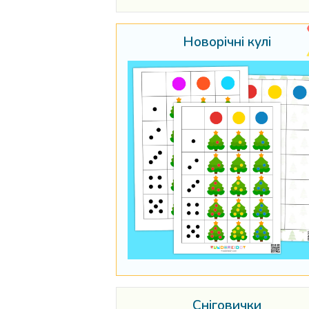
Новорічні кулі
Сніговички