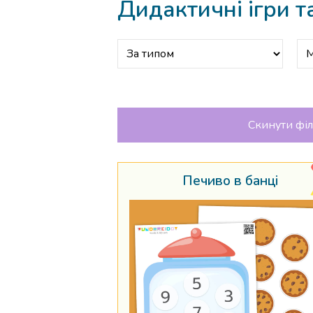
Дидактичні ігри т
Скинути фі
Печиво в банці