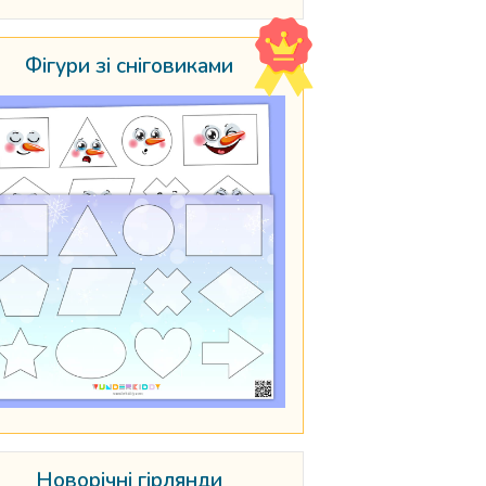
Фігури зі сніговиками
Новорічні гірлянди