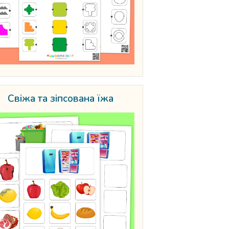
Свіжа та зіпсована їжа