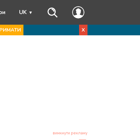
ри
UK
РИМАТИ
X
вимкнути рекламу