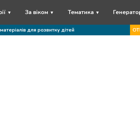
ії
За віком
Тематика
Генерато
матеріалів для розвитку дітей
ОТ