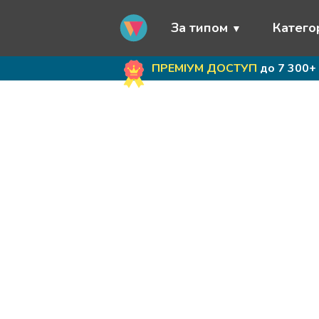
За типом
Категор
ПРЕМІУМ ДОСТУП
до 7 300+ 