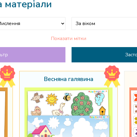
а матеріали
Показати мітки
льтр
Весняна галявина