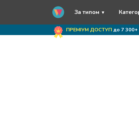
За типом
Категор
ПРЕМІУМ ДОСТУП
до 7 300+ 