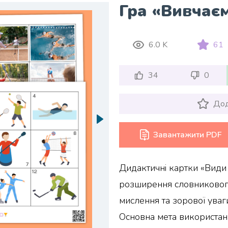
Гра «Вивчає
6.0 K
61
34
0
Дод
Завантажити PDF
Дидактичні картки «Види 
розширення словникового
мислення та зорової уваг
Основна мета використан