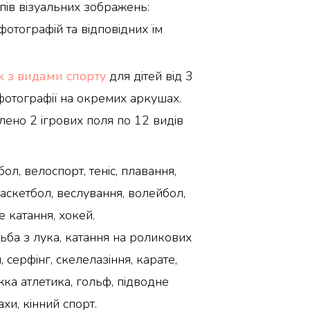
ипів візуальних зображень:
фотографій та відповідних їм
к з видами спорту
для дітей від 3
і фотографії на окремих аркушах.
лено 2 ігрових поля по 12 видів
л, велоспорт, теніс, плавання,
 баскетбол, веслування, волейбол,
е катання, хокей.
ьба з лука, катання на роликових
 серфінг, скелелазіння, карате,
жка атлетика, гольф, підводне
ахи, кінний спорт.