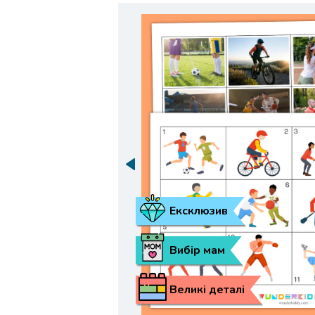
Ексклюзив
Вибір мам
Великі деталі