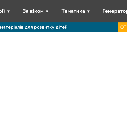
ії
За віком
Тематика
Генерато
матеріалів для розвитку дітей
ОТ