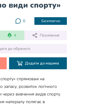
мо види спорту»
0
Безплатно
4
Посилання
ати до обраного
Додати до кошика
спорту» спрямовані на
 запасу, розвиток логічного
и через вивчення видів спорту.
ня матеріалу полягає в