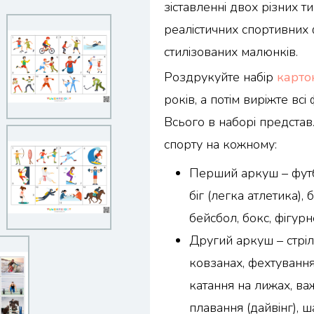
зіставленні двох різних т
реалістичних спортивних 
стилізованих малюнків.
Роздрукуйте набір
карто
років, а потім виріжте вс
Всього в наборі представ
спорту на кожному:
Перший аркуш – футбо
біг (легка атлетика),
бейсбол, бокс, фігурн
Другий аркуш – стріл
ковзанах, фехтування,
катання на лижах, ва
плавання (дайвінг), ш