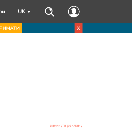
ри
UK
РИМАТИ
X
вимкнути рекламу