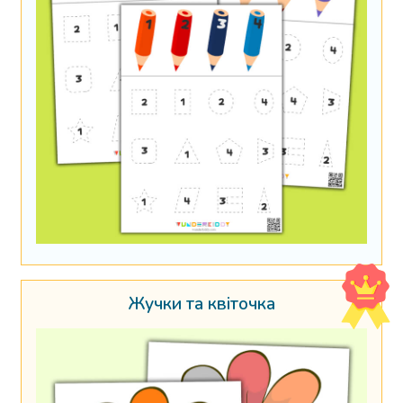
Жучки та квіточка