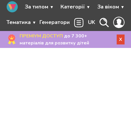
За типом
Категорії
За віком
Тематика
Генератори
UK
ПРЕМІУМ ДОСТУП
до 7 300+
X
матеріалів для розвитку дітей