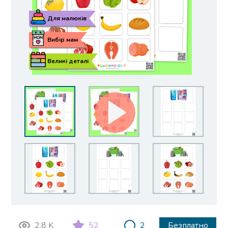
Для малюків
Вибір мам
Великі деталі
2.8 K
52
2
Безплатно