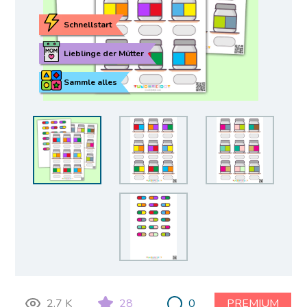
Schnellstart
Lieblinge der Mütter
Sammle alles
2.7 K
28
0
PREMIUM