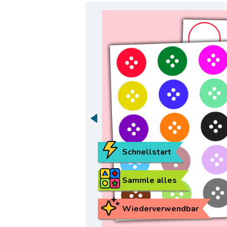
Schnellstart
Sammle alles
Wiederverwendbar