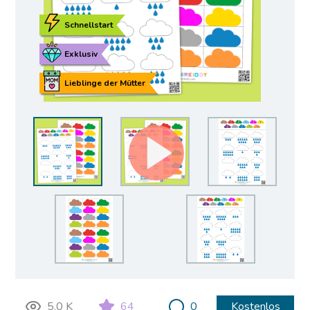
Schnellstart
Exklusiv
Lieblinge der Mütter
5.0 K
64
0
Kostenlos