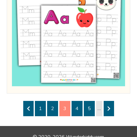
1
2
3
4
5
…
© 2020-2026 Wunderkiddy.com