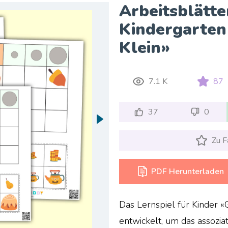
Arbeitsblätte
Kindergarten 
Klein»
7.1 K
87
37
0
Zu F
PDF Herunterladen
Das Lernspiel für Kinder «
entwickelt, um das assozi