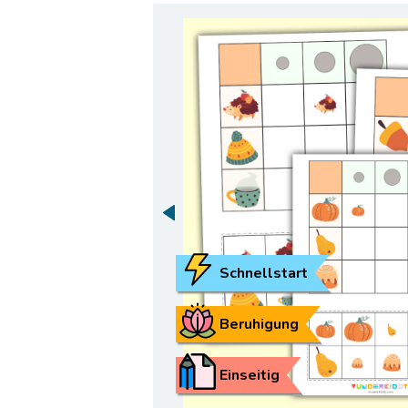
Schnellstart
Beruhigung
Einseitig