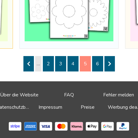
…
2
3
4
5
6
Über die Website
FAQ
Fehler melden
Datenschutzbestimmungen
Impressum
Preise
Werbu