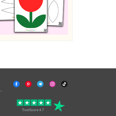
ng deaktivieren
TrustScore 4.7