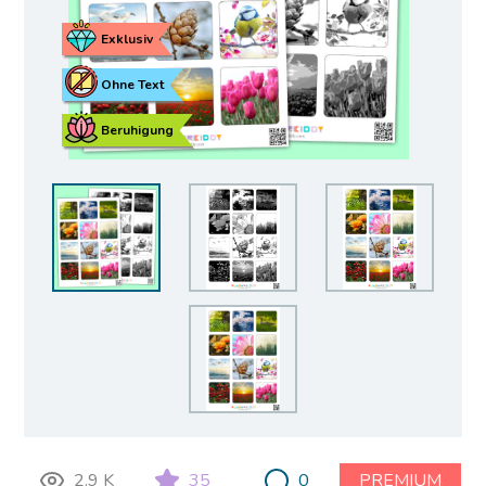
Exklusiv
Ohne Text
Beruhigung
2.9 K
35
0
PREMIUM