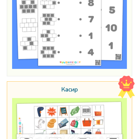
Касир