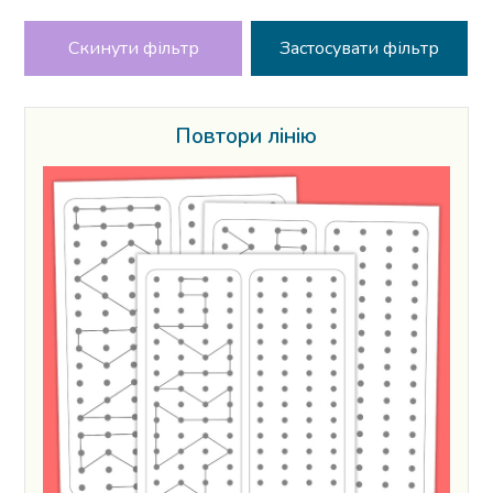
Скинути фільтр
Повтори лінію