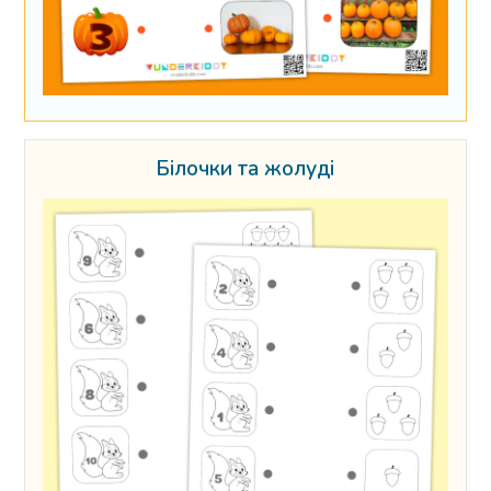
Білочки та жолуді