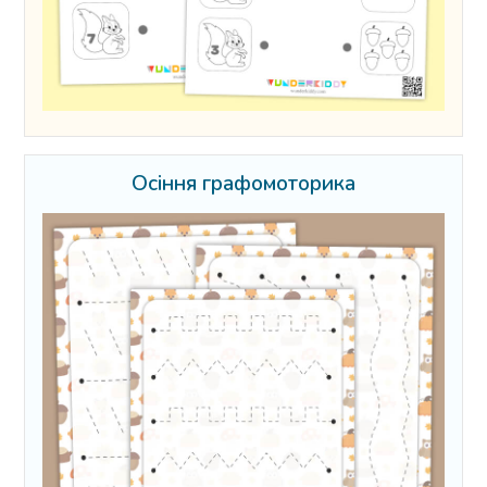
Осіння графомоторика