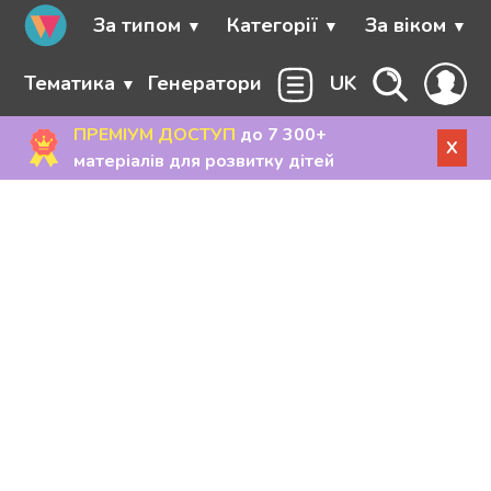
За типом
Категорії
За віком
Тематика
Генератори
UK
ПРЕМІУМ ДОСТУП
до 7 300+
X
матеріалів для розвитку дітей