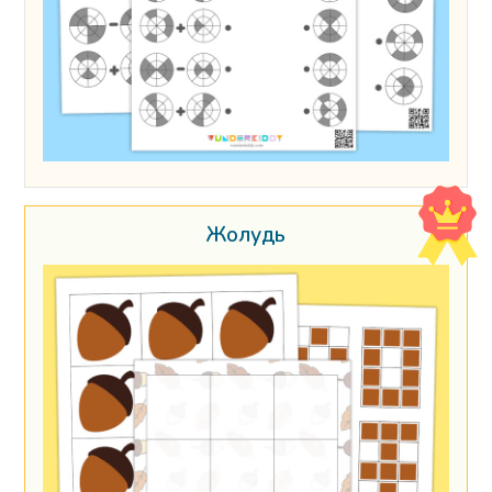
Жолудь