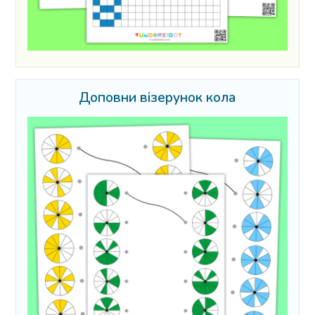
Доповни візерунок кола