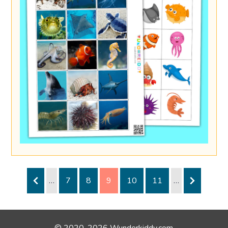
…
7
8
9
10
11
…
© 2020-2026 Wunderkiddy.com