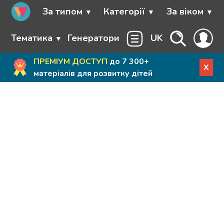
За типом
Категорії
За віком
Тематика
Генератори
UK
ПРЕМІУМ ДОСТУП
до 7 300+
X
матеріалів для розвитку дітей