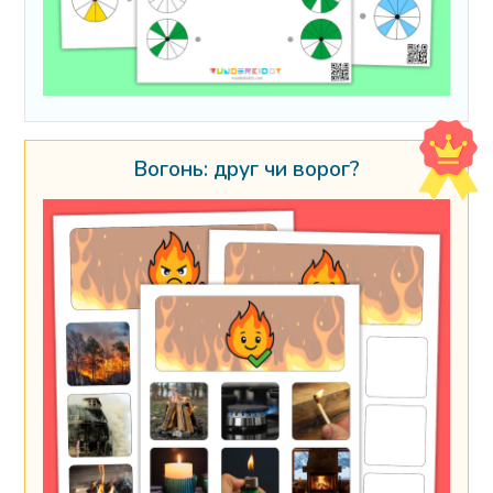
Вогонь: друг чи ворог?