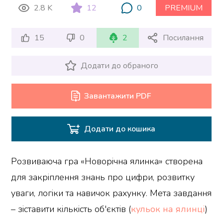
2.8 K
12
0
PREMIUM
15
0
2
Посилання
Додати до обраного
Завантажити PDF
Додати до кошика
Розвиваюча гра «Новорічна ялинка» створена
для закріплення знань про цифри, розвитку
уваги, логіки та навичок рахунку. Мета завдання
– зіставити кількість об'єктів (
кульок на ялинці
)