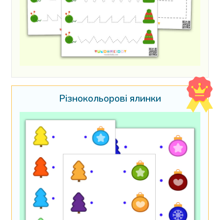
Різнокольорові ялинки