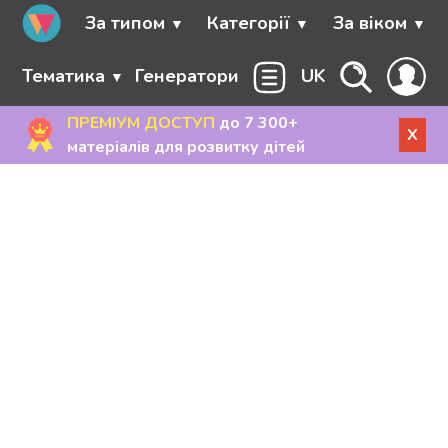
За типом
Категорії
За віком
Тематика
Генератори
UK
ПРЕМІУМ ДОСТУП
до 7 300+
X
матеріалів для розвитку дітей