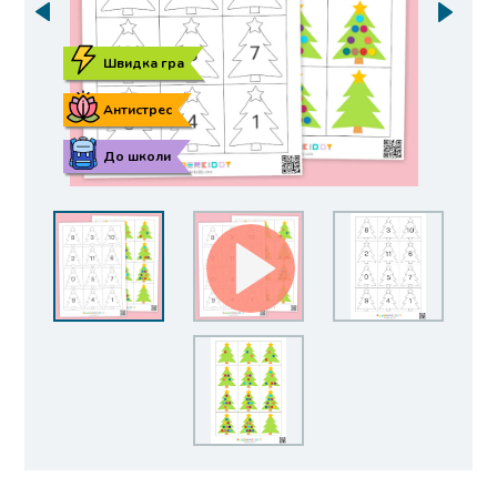
Швидка гра
Антистрес
До школи