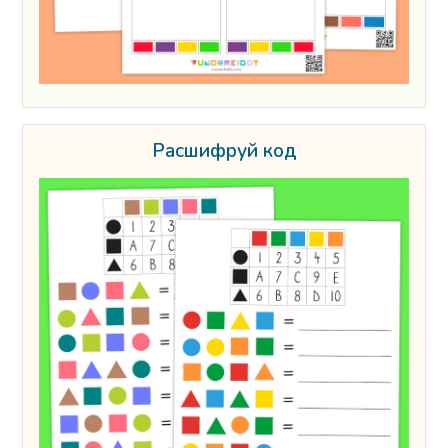
Расшифруй код