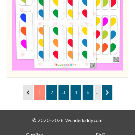
1
2
3
4
5
…
© 2020-2026 Wunderkiddy.com
О сайте
FAQ