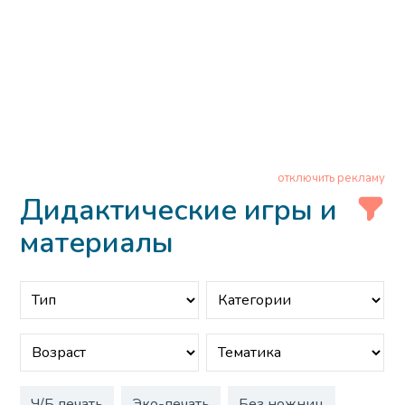
отключить рекламу
Дидактические игры и
материалы
Ч/Б печать
Эко-печать
Без ножниц