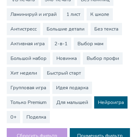
Ламинируй и играй
1 лист
К школе
Антистресс
Большие детали
Без текста
Активная игра
2-в-1
Выбор мам
Большой набор
Новинка
Выбор профи
Хит недели
Быстрый старт
Групповая игра
Идея подарка
Только Premium
Для малышей
Нейроигра
0+
Поделка
Сбросить фильтр