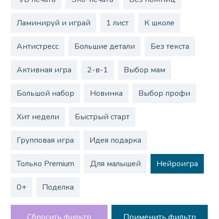
Ламинируй и играй
1 лист
К школе
Антистресс
Большие детали
Без текста
Активная игра
2-в-1
Выбор мам
Большой набор
Новинка
Выбор профи
Хит недели
Быстрый старт
Групповая игра
Идея подарка
Только Premium
Для малышей
Нейроигра
0+
Поделка
Сбросить фильтр