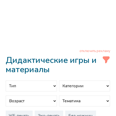
отключить рекламу
Дидактические игры и
материалы
Ч/Б печать
Эко-печать
Без ножниц