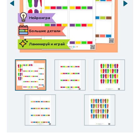
Нейроигра
Большие детали
Ламинируй и играй