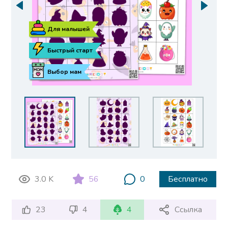
Для малышей
Быстрый старт
Выбор мам
3.0 K
56
0
Бесплатно
23
4
4
Ссылка