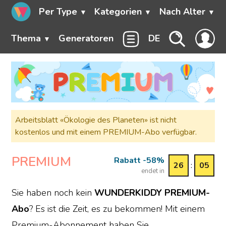
Per Type
Kategorien
Nach Alter
Thema
Generatoren
DE
Arbeitsblatt «Ökologie des Planeten» ist nicht
kostenlos und mit einem PREMIUM-Abo verfügbar.
PREMIUM
Rabatt -58%
26
:
05
endet in
Sie haben noch kein
WUNDERKIDDY PREMIUM-
Abo
? Es ist die Zeit, es zu bekommen! Mit einem
Premium-Abonnement haben Sie