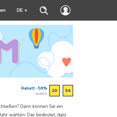
ren
DE
Rabatt -58%
20
:
54
endet in
chließen? Dann können Sie ein
Jahr wählen. Das bedeutet, dass