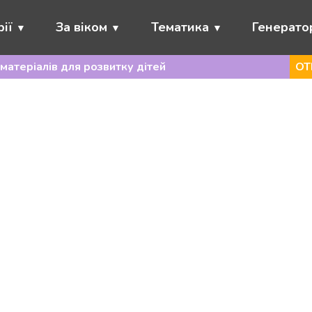
ії
За віком
Тематика
Генерато
матеріалів для розвитку дітей
ОТ