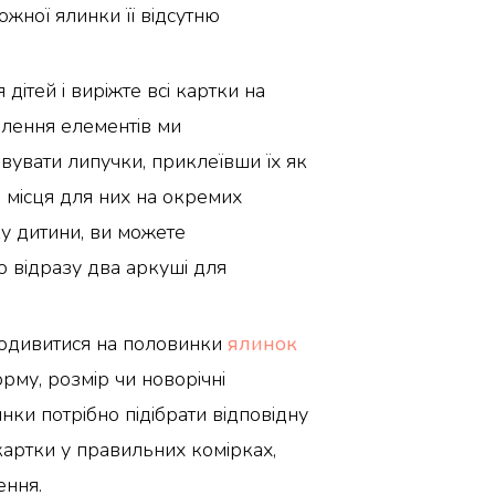
ожної ялинки її відсутню
дітей і виріжте всі картки на
іплення елементів ми
увати липучки, приклеївши їх як
 і місця для них на окремих
ку дитини, ви можете
о відразу два аркуші для
подивитися на половинки
ялинок
орму, розмір чи новорічні
нки потрібно підібрати відповідну
картки у правильних комірках,
ення.