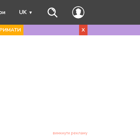
ри
UK
РИМАТИ
X
вимкнути рекламу