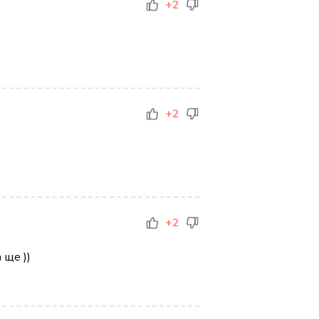
+2
+2
+2
 ще ))