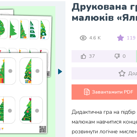
Друкована г
малюків «Ял
4.6 K
119
37
0
Дод
Завантажити PDF
Дидактична гра на підбі
малюкам навчитися конце
розвинути логічне мисленн