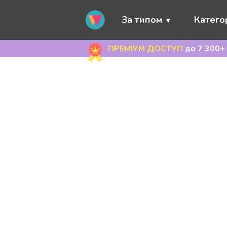
За типом
Категор
ПРЕМІУМ ДОСТУП
до 7 300+ 