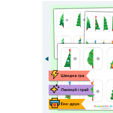
Швидка гра
Ламінуй і грай
Еко-друк