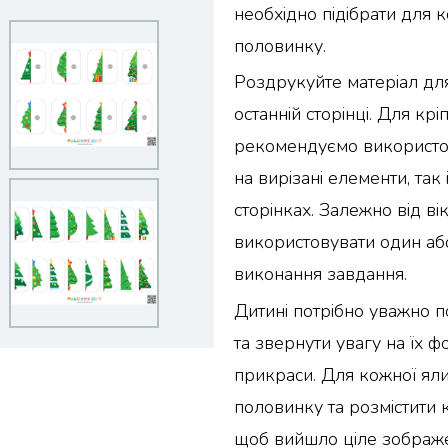
необхідно підібрати для к
половинку.
Роздрукуйте матеріал для 
останній сторінці. Для кр
рекомендуємо використов
на вирізані елементи, так
сторінках. Залежно від ві
використовувати один аб
виконання завдання.
Дитині потрібно уважно 
та звернути увагу на їх ф
прикраси. Для кожної яли
половинку та розмістити 
щоб вийшло ціле зображ