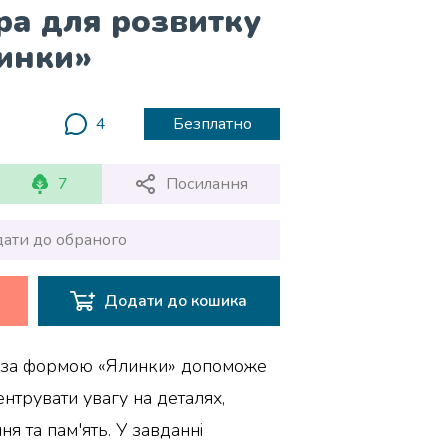
ра для розвитку
инки»
4
Безплатно
7
Посилання
ати до обраного
Додати до кошика
р за формою «Ялинки» допоможе
нтрувати увагу на деталях,
я та пам'ять. У завданні