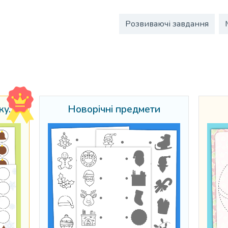
Розвиваючі завдання
Сортування новорічних кульок
Новорічні предмети