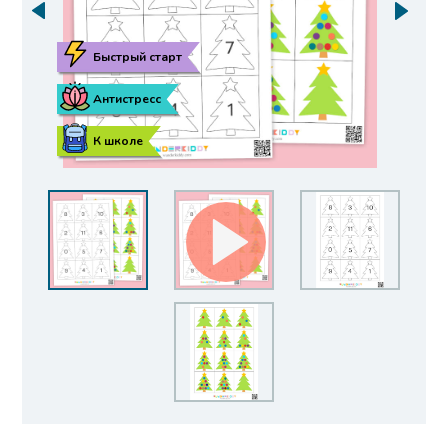
Быстрый старт
Антистресс
К школе