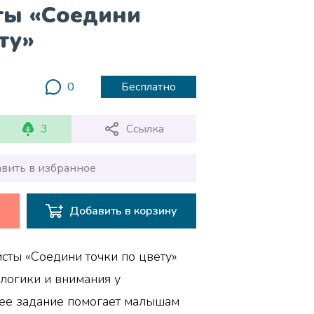
ты «Соедини
ту»
0
Бесплатно
3
Ссылка
вить в избранное
Добавить в корзину
сты «Соедини точки по цвету»
логики и внимания у
ее задание помогает малышам