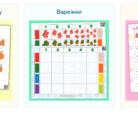
у
Варежки