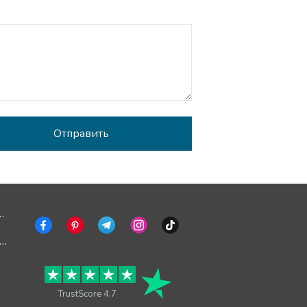
ь об ошибке
тключить рекламу
TrustScore 4.7