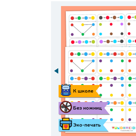
К школе
Без ножниц
Эко-печать