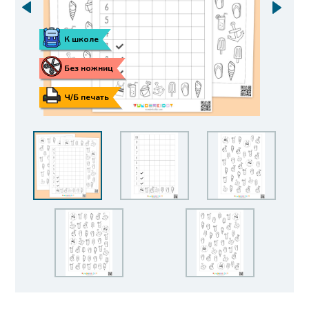
К школе
Без ножниц
Ч/Б печать