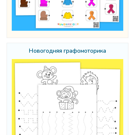
Новогодняя графомоторика