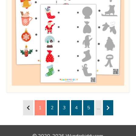
1
2
3
4
5
…
© 2020-2026 Wunderkiddy.com