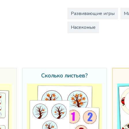
Развивающие игры
М
Насекомые
Сколько листьев?