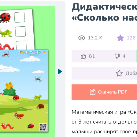
Дидактическ
«Сколько на
13.2 K
126
81
4
Доба
Скачать PDF
Математическая игра «Ск
от 3 лет считать отдельн
малыши расширят свое п