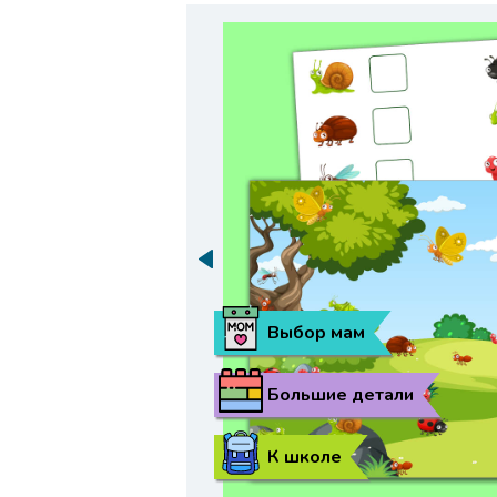
Выбор мам
Большие детали
К школе