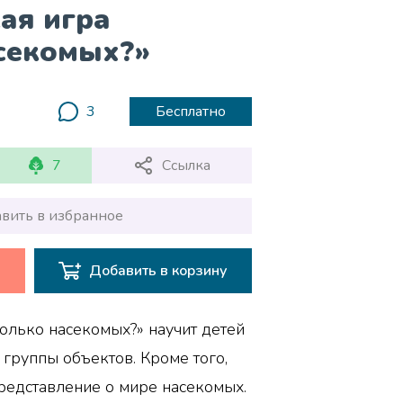
ая игра
секомых?»
3
Бесплатно
7
Ссылка
вить в избранное
Добавить в корзину
олько насекомых?» научит детей
о группы объектов. Кроме того,
редставление о мире насекомых.